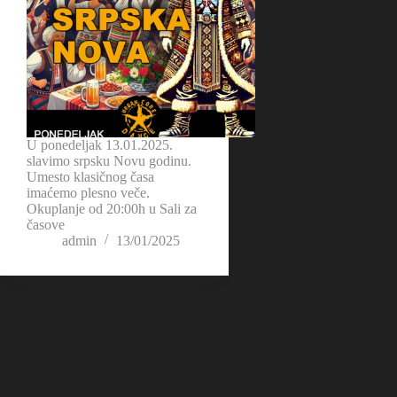
U ponedeljak 13.01.2025.
slavimo srpsku Novu godinu.
Umesto klasičnog časa
imaćemo plesno veče.
Okuplanje od 20:00h u Sali za
časove
admin
13/01/2025