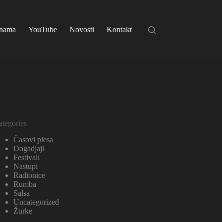
nama
YouTube
Novosti
Kontakt
ategories
Časovi plesa
Dogadjaji
Festivali
Nastupi
Radionice
Rumba
Salsa
Uncategorized
Žurke