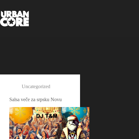
Skip
to
content
Uncategorized
Salsa veče za srpsku Novu