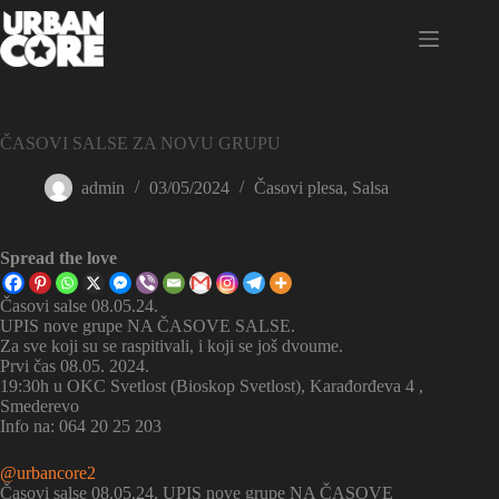
Skip
to
content
ČASOVI SALSE ZA NOVU GRUPU
admin
03/05/2024
Časovi plesa
,
Salsa
Spread the love
Časovi salse 08.05.24.
UPIS nove grupe NA ČASOVE SALSE.
Za sve koji su se raspitivali, i koji se još dvoume.
Prvi čas 08.05. 2024.
19:30h u OKC Svetlost (Bioskop Svetlost), Karađorđeva 4 ,
Smederevo
Info na: 064 20 25 203
@urbancore2
Časovi salse 08.05.24. UPIS nove grupe NA ČASOVE