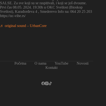
SALSE. Za sve koji su se raspitivali, i koji se još dvoume.
Prvi čas 08.05. 2024. 19:30h u OKC Svetlost (Bioskop
Svetlost), Karađorđeva 4 , Smederevo Info na: 064 20 25 203
https://uc-vibe.rs/
♬ original sound – UrbanCore
Početna
O nama
YouTube
Novosti
Kontakt